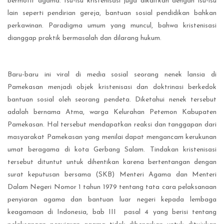
bermotif agama. Isu-isu kristenisasi juga dikaitkan dengan isu-isu
lain seperti pendirian gereja, bantuan sosial pendidikan bahkan
perkawinan. Paradigma umum yang muncul, bahwa kristenisasi
dianggap praktik bermasalah dan dilarang hukum.
Baru-baru ini viral di media sosial seorang nenek lansia di
Pamekasan menjadi objek kristenisasi dan doktrinasi berkedok
bantuan sosial oleh seorang pendeta. Diketahui nenek tersebut
adalah bernama Atma, warga Kelurahan Petemon Kabupaten
Pamekasan. Hal tersebut mendapatkan reaksi dan tanggapan dari
masyarakat Pamekasan yang menilai dapat mengancam kerukunan
umat beragama di kota Gerbang Salam. Tindakan kristenisasi
tersebut dituntut untuk dihentikan karena bertentangan dengan
surat keputusan bersama (SKB) Menteri Agama dan Menteri
Dalam Negeri Nomor 1 tahun 1979 tentang tata cara pelaksanaan
penyiaran agama dan bantuan luar negeri kepada lembaga
keagamaan di Indonesia, bab III pasal 4 yang berisi tentang