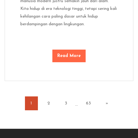
manusia modern justru semakin jauh dari alam.
Kita hidup di era teknologi tinggi, tetapi sering kali
kehilangan cara paling dasar untuk hidup
berdampingan dengan lingkungan.
Read More
1
2
3
63
»
…