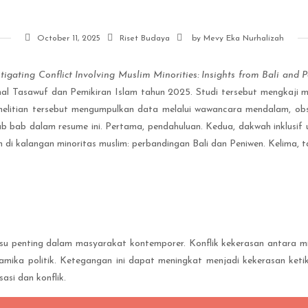
October 11, 2025
Riset Budaya
by
Mevy Eka Nurhalizah
gating Conflict Involving Muslim Minorities: Insights from Bali and 
 Jurnal Tasawuf dan Pemikiran Islam tahun 2025. Studi tersebut mengkaji 
penelitian tersebut mengumpulkan data melalui wawancara mendalam, obs
ub bab dalam resume ini. Pertama, pendahuluan. Kedua, dakwah inklusif 
 di kalangan minoritas muslim: perbandingan Bali dan Peniwen. Kelima,
isu penting dalam masyarakat kontemporer. Konflik kekerasan antara mi
inamika politik. Ketegangan ini dapat meningkat menjadi kekerasan ke
asi dan konflik.