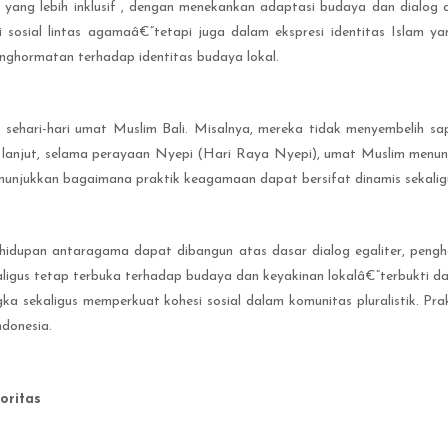
ng lebih inklusif , dengan menekankan adaptasi budaya dan dialog ant
 sosial lintas agamaâ€”tetapi juga dalam ekspresi identitas Islam ya
nghormatan terhadap identitas budaya lokal.
 sehari-hari umat Muslim Bali. Misalnya, mereka tidak menyembelih s
 lanjut, selama perayaan Nyepi (Hari Raya Nyepi), umat Muslim menun
nunjukkan bagaimana praktik keagamaan dapat bersifat dinamis sekalig
ehidupan antaragama dapat dibangun atas dasar dialog egaliter, pen
ekaligus tetap terbuka terhadap budaya dan keyakinan lokalâ€”terbukti da
sekaligus memperkuat kohesi sosial dalam komunitas pluralistik. Prak
ndonesia.
oritas