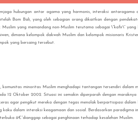
enjaga hubungan antar agama yang harmonis, interaksi antaragama di 
etelah Bom Bali, yang oleh sebagian orang dikaitkan dengan pendekat
 Muslim yang memandang non-Muslim terutama sebagai \”kafir\” yang be
Peniwen, dimana kelompok dakwah Muslim dan kelompok misionaris Krist
mpok yang bersaing tersebut.
u, komunitas minoritas Muslim menghadapi tantangan tersendiri dalam 
 pada 12 Oktober 2002. Situasi ini semakin diperparah dengan marakny
keras agar pengikut mereka dengan tegas menolak berpartisipasi dalam
kaku dalam interaksi keagamaan dan sosial. Berdasarkan paradigma ini, 
 terbuka â€”dianggap sebagai penghinaan terhadap kesalehan Muslim.