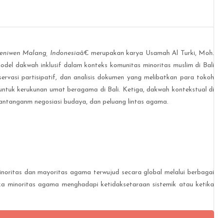
Peniwen Malang, Indonesia
â€ merupakan karya Usamah Al Turki, Moh.
model dakwah inklusif dalam konteks komunitas minoritas muslim di Bali
ervasi partisipatif, dan analisis dokumen yang melibatkan para tokoh
untuk kerukunan umat beragama di Bali. Ketiga, dakwah kontekstual di
 tantanganm negosiasi budaya, dan peluang lintas agama.
noritas dan mayoritas agama terwujud secara global melalui berbagai
tika minoritas agama menghadapi ketidaksetaraan sistemik atau ketika