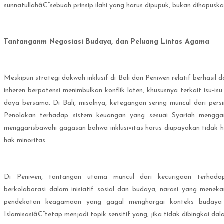
sunnatullahâ€”sebuah prinsip ilahi yang harus dipupuk, bukan dihapuska
Tantanganm Negosiasi Budaya, dan Peluang Lintas Agama
Meskipun strategi dakwah inklusif di Bali dan Peniwen relatif berha
inheren berpotensi menimbulkan konflik laten, khususnya terkait is
daya bersama. Di Bali, misalnya, ketegangan sering muncul dari per
Penolakan terhadap sistem keuangan yang sesuai Syariah mengga
menggarisbawahi gagasan bahwa inklusivitas harus diupayakan tidak h
hak minoritas.
Di Peniwen, tantangan utama muncul dari kecurigaan terhadap dak
berkolaborasi dalam inisiatif sosial dan budaya, narasi yang menek
pendekatan keagamaan yang gagal menghargai konteks budaya l
Islamisasiâ€”tetap menjadi topik sensitif yang, jika tidak dibingkai 