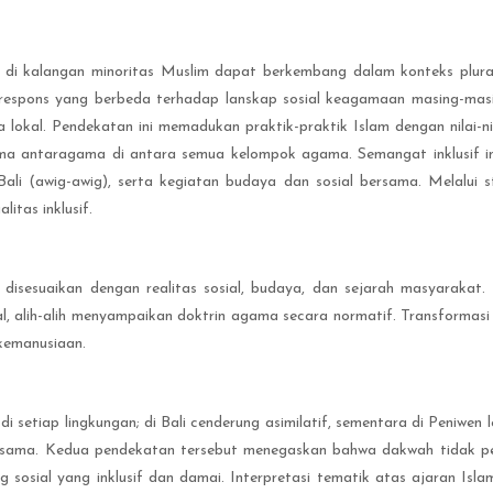
 di kalangan minoritas Muslim dapat berkembang dalam konteks plur
espons yang berbeda terhadap lanskap sosial keagamaan masing-masing
kal. Pendekatan ini memadukan praktik-praktik Islam dengan nilai-nilai
ma antaragama di antara semua kelompok agama. Semangat inklusif ini 
li (awig-awig), serta kegiatan budaya dan sosial bersama. Melalui str
itas inklusif.
g disesuaikan dengan realitas sosial, budaya, dan sejarah masyaraka
alih-alih menyampaikan doktrin agama secara normatif. Transformasi da
n kemanusiaan.
iap lingkungan; di Bali cenderung asimilatif, sementara di Peniwen lebih 
bersama. Kedua pendekatan tersebut menegaskan bahwa dakwah tidak per
g sosial yang inklusif dan damai. Interpretasi tematik atas ajaran I