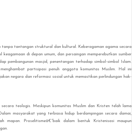
ya tanpa tantangan struktural dan kultural. Keberagaman agama secara
simbol keagamaan di depan umum, dan persaingan memperebutkan sumber
hadap pembangunan masjid, penentangan terhadap simbol-simbol Islam.
menghambat partisipasi penuh anggota komunitas Muslim. Hal ini
jakan negara dan reformasi sosial untuk memastikan perlindungan hak-
ecara teologis. Meskipun komunitas Muslim dan Kristen telah lama
al. Dalam masyarakat yang terbiasa hidup berdampingan secara damai,
 mapan. Proselitismeâ€”baik dalam bentuk Kristenisasi maupun
ngan.