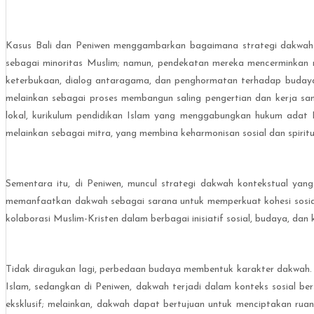
Kasus Bali dan Peniwen menggambarkan bagaimana strategi dakwah
sebagai minoritas Muslim; namun, pendekatan mereka mencerminkan r
keterbukaan, dialog antaragama, dan penghormatan terhadap budaya lo
melainkan sebagai proses membangun saling pengertian dan kerja sa
lokal, kurikulum pendidikan Islam yang menggabungkan hukum adat Ba
melainkan sebagai mitra, yang membina keharmonisan sosial dan spiritual
Sementara itu, di Peniwen, muncul strategi dakwah kontekstual yan
memanfaatkan dakwah sebagai sarana untuk memperkuat kohesi sosial, 
kolaborasi Muslim-Kristen dalam berbagai inisiatif sosial, budaya, da
Tidak diragukan lagi, perbedaan budaya membentuk karakter dakwah. di set
Islam, sedangkan di Peniwen, dakwah terjadi dalam konteks sosial 
eksklusif; melainkan, dakwah dapat bertujuan untuk menciptakan ruan