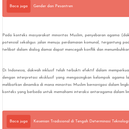
Baca juga
Gender dan Pesantren
Pada konteks masyarakat minoritas Muslim, penyebaran agama (dak
potensial sekaligus jalan menuju perdamaian komunal, tergantung p
terlibat dalam dialog damai dapat mencegah konflik dan menumbuhkan
Di Indonesia, dakwah inklusif telah terbukti efektif dalam memperku
dengan interpretasi eksklusif yang mengasingkan kelompok agama la
melibatkan dinamika di mana minoritas Muslim bernavigasi dalam lingk
konteks yang berbeda untuk memahami interaksi antaragama dalam lin
Baca juga
Kesenian Tradisional di Tengah Determinasi Teknologi