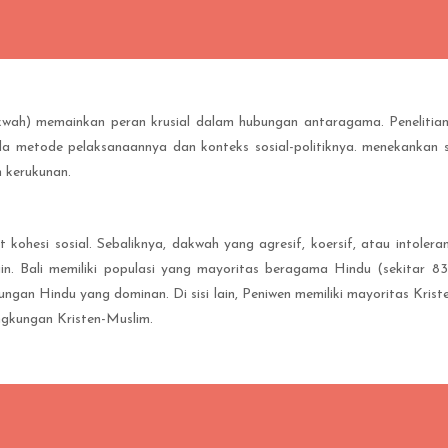
wah) memainkan peran krusial dalam hubungan antaragama. Penelitia
ada metode pelaksanaannya dan konteks sosial-politiknya. menekankan 
 kerukunan.
at kohesi sosial. Sebaliknya, dakwah yang agresif, koersif, atau intol
in. Bali memiliki populasi yang mayoritas beragama Hindu (sekitar 83
ungan Hindu yang dominan. Di sisi lain, Peniwen memiliki mayoritas Kris
gkungan Kristen-Muslim.