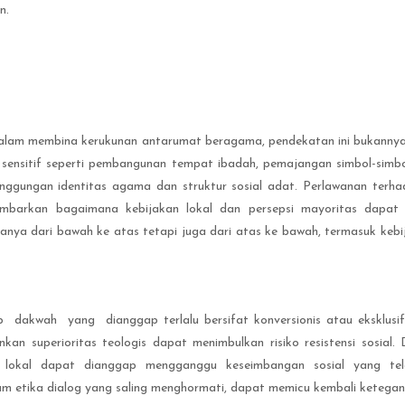
n.
sil dalam membina kerukunan antarumat beragama, pendekatan ini bukann
u-isu sensitif seperti pembangunan tempat ibadah, pemajangan simbol-
singgungan identitas agama dan struktur sosial adat. Perlawanan ter
mbarkan bagaimana kebijakan lokal dan persepsi mayoritas dapat 
anya dari bawah ke atas tetapi juga dari atas ke bawah, termasuk kebi
wah yang dianggap terlalu bersifat konversionis atau eksklusif s
ankan superioritas teologis dapat menimbulkan risiko resistensi sosi
okal dapat dianggap mengganggu keseimbangan sosial yang telah
dalam etika dialog yang saling menghormati, dapat memicu kembali ketega