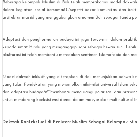
Beberapa kelompok Muslim di Bali telah memprakarsai model dakwah ya
dalam kegiatan sosial bersamaâ€”seperti bazar komunitas dan bakti
arsitektur masjid yang menggabungkan ornamen Bali sebagai tanda pe
Adaptasi dan penghormatan budaya ini juga tercermin dalam praktik
kepada umat Hindu yang menganggap sapi sebagai hewan suci. Lebih
akulturasi ini telah membantu meredakan sentimen Islamofobia dan me
Model dakwah inklusif yang diterapkan di Bali menunjukkan bahwa k
yang tulus. Pendekatan yang menonjolkan nilai-nilai universal Islam s
dan adaptasi budayaâ€”membantu mengurangi polarisasi dan prasangka 
untuk mendorong koeksistensi damai dalam masyarakat multikultural I
Dakwah Kontekstual di Peniwen: Muslim Sebagai Kelompok Min