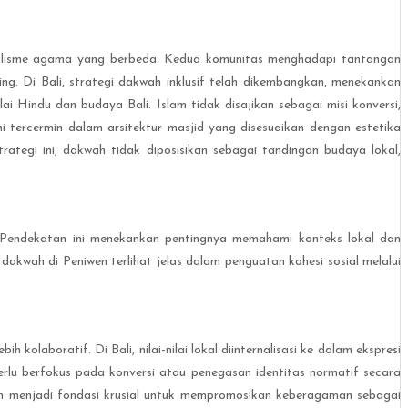
alisme agama yang berbeda. Kedua komunitas menghadapi tantangan
. Di Bali, strategi dakwah inklusif telah dikembangkan, menekankan
 Hindu dan budaya Bali. Islam tidak disajikan sebagai misi konversi,
tercermin dalam arsitektur masjid yang disesuaikan dengan estetika
ategi ini, dakwah tidak diposisikan sebagai tandingan budaya lokal,
t. Pendekatan ini menekankan pentingnya memahami konteks lokal dan
kwah di Peniwen terlihat jelas dalam penguatan kohesi sosial melalui
kolaboratif. Di Bali, nilai-nilai lokal diinternalisasi ke dalam ekspresi
lu berfokus pada konversi atau penegasan identitas normatif secara
slam menjadi fondasi krusial untuk mempromosikan keberagaman sebagai