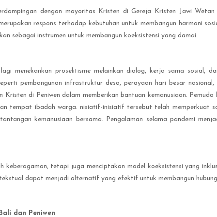
erdampingan dengan mayoritas Kristen di Gereja Kristen Jawi Wetan
 merupakan respons terhadap kebutuhan untuk membangun harmoni sosial s
nkan sebagai instrumen untuk membangun koeksistensi yang damai.
lagi menekankan proselitisme melainkan dialog, kerja sama sosial, dan
seperti pembangunan infrastruktur desa, perayaan hari besar nasional,
n Kristen di Peniwen dalam memberikan bantuan kemanusiaan. Pemuda 
n tempat ibadah warga. nisiatif-inisiatif tersebut telah memperkuat 
i tantangan kemanusiaan bersama. Pengalaman selama pandemi menjad
h keberagaman, tetapi juga menciptakan model koeksistensi yang inklus
tekstual dapat menjadi alternatif yang efektif untuk membangun hubu
Bali dan Peniwen