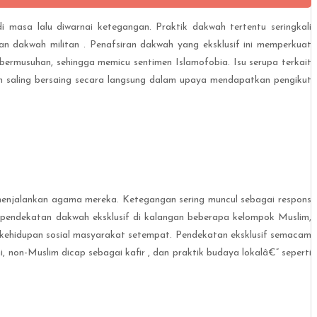
masa lalu diwarnai ketegangan. Praktik dakwah tertentu seringkali
an dakwah militan . Penafsiran dakwah yang eksklusif ini memperkuat
rmusuhan, sehingga memicu sentimen Islamofobia. Isu serupa terkait
en saling bersaing secara langsung dalam upaya mendapatkan pengikut
menjalankan agama mereka. Ketegangan sering muncul sebagai respons
a pendekatan dakwah eksklusif di kalangan beberapa kelompok Muslim,
 kehidupan sosial masyarakat setempat. Pendekatan eksklusif semacam
non-Muslim dicap sebagai kafir , dan praktik budaya lokalâ€” seperti