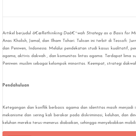
Artikel berjudul
â€œRethinking Daâ€˜wah Strategy as a Basis for Miti
Anas Kholish, Jamal, dan Ilham Tohari. Tulisan ini terbit di Teosofi:
dan Peniwen, Indonesia. Melalui pendekatan studi kasus kualitatif, 
agama, aktivis dakwah , dan komunitas lintas agama. Terdapat lima s
Peniwen: muslim sebagai kelompok minoritas. Keempat, strategi dakwah
Pendahuluan
Ketegangan dan konflik berbasis agama dan identitas masih menjadi 
mekanisme dan sering kali berakar pada diskriminasi, keluhan, dan d
keluhan mereka terus-menerus diabaikan, sehingga menyebabkan mobilis