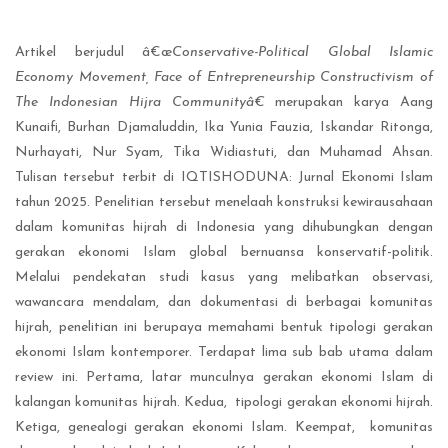
Artikel berjudul â€œ
Conservative-Political Global Islamic
Economy Movement, Face of Entrepreneurship Constructivism of
The Indonesian Hijra Communityâ€
merupakan karya Aang
Kunaifi, Burhan Djamaluddin, Ika Yunia Fauzia, Iskandar Ritonga,
Nurhayati, Nur Syam, Tika Widiastuti, dan Muhamad Ahsan.
Tulisan tersebut terbit di IQTISHODUNA: Jurnal Ekonomi Islam
tahun 2025. Penelitian tersebut menelaah konstruksi kewirausahaan
dalam komunitas hijrah di Indonesia yang dihubungkan dengan
gerakan ekonomi Islam global bernuansa konservatif-politik.
Melalui pendekatan studi kasus yang melibatkan observasi,
wawancara mendalam, dan dokumentasi di berbagai komunitas
hijrah, penelitian ini berupaya memahami bentuk tipologi gerakan
ekonomi Islam kontemporer. Terdapat lima sub bab utama dalam
review ini. Pertama, latar munculnya gerakan ekonomi Islam di
kalangan komunitas hijrah. Kedua, tipologi gerakan ekonomi hijrah.
Ketiga, genealogi gerakan ekonomi Islam. Keempat, komunitas