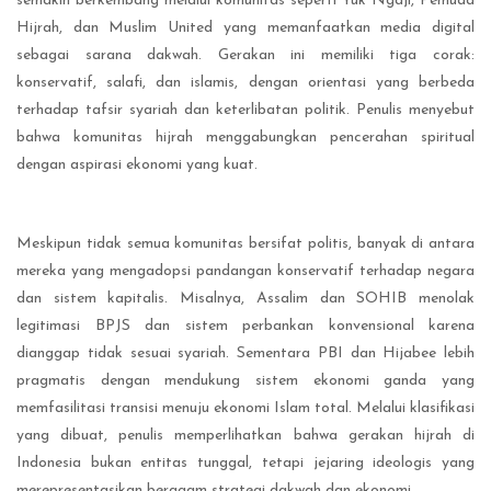
semakin berkembang melalui komunitas seperti Yuk Ngaji, Pemuda
Hijrah, dan Muslim United yang memanfaatkan media digital
sebagai sarana dakwah. Gerakan ini memiliki tiga corak:
konservatif, salafi, dan islamis, dengan orientasi yang berbeda
terhadap tafsir syariah dan keterlibatan politik. Penulis menyebut
bahwa komunitas hijrah menggabungkan pencerahan spiritual
dengan aspirasi ekonomi yang kuat.
Meskipun tidak semua komunitas bersifat politis, banyak di antara
mereka yang mengadopsi pandangan konservatif terhadap negara
dan sistem kapitalis. Misalnya, Assalim dan SOHIB menolak
legitimasi BPJS dan sistem perbankan konvensional karena
dianggap tidak sesuai syariah. Sementara PBI dan Hijabee lebih
pragmatis dengan mendukung sistem ekonomi ganda yang
memfasilitasi transisi menuju ekonomi Islam total. Melalui klasifikasi
yang dibuat, penulis memperlihatkan bahwa gerakan hijrah di
Indonesia bukan entitas tunggal, tetapi jejaring ideologis yang
merepresentasikan beragam strategi dakwah dan ekonomi.